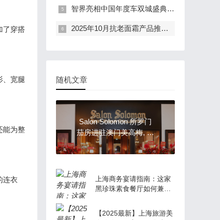
智界亮相中国年度车双城盛典 品牌2.0实力获专业媒体集中检验
2025年10月抗老面霜产品推荐：温和有效敏感肌友好的抗衰单品
加了穿搭
衫、宽腿
随机文章
Salon Solomon 所罗门
还能为整
茄房进驻澳门美高梅, 打
造雪茄与艺术生活方式
新地标
上海商务宴请指南：这家
的连衣
黑珍珠素食餐厅如何兼得
美味与格调？.
【2025最新】上海旅游美