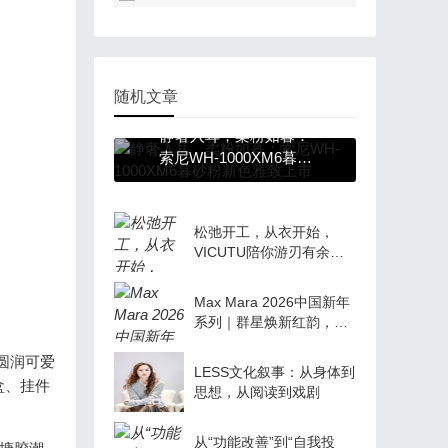
随机文章
静奢入耳，柔粉如暮：
索尼WH-1000XM6暮砂
粉新色雅致上市
松弛开工，从衣开始，
VICUTU陪你游刃有余
去“旅型”
Max Mara 2026中国新年
系列｜群星焕新红韵，点
亮马年新意
圆润可爱
LESS文化叙事：从身体到
盒、挂件
思想，从阅读到戏剧
从“功能改善”到“自我投