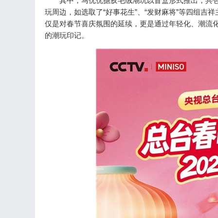
其中，马优优搪胶毛绒潮玩以盲盒形式推出，共包含
玩周边，如选取了“好事花生”、“发财麻将”等四组吉
仅是对春节喜庆氛围的延续，更是通过年轻化、潮流
的潮玩印记。