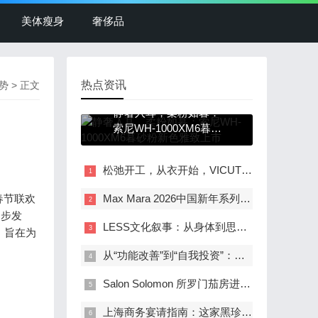
美体瘦身
奢侈品
热点资讯
势
> 正文
静奢入耳，柔粉如暮：
索尼WH-1000XM6暮砂
粉新色雅致上市
松弛开工，从衣开始，VICUTU陪你游刃有余去“旅型”
春节联欢
Max Mara 2026中国新年系列｜群星焕新红韵，点亮马年新意
同步发
LESS文化叙事：从身体到思想，从阅读到戏剧
，旨在为
从“功能改善”到“自我投资”：天津联合丽格解读男性医美消费观的理性升级
Salon Solomon 所罗门茄房进驻澳门美高梅, 打造雪茄与艺术生活方式新地标
上海商务宴请指南：这家黑珍珠素食餐厅如何兼得美味与格调？.