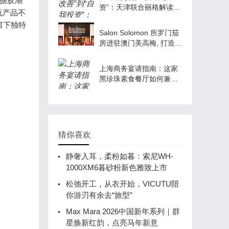
搪胶潮
资”：天津联合丽格解读男
玩产品不
性医美消费观的理性升级
留下独特
Salon Solomon 所罗门茄
房进驻澳门美高梅, 打造雪
茄与艺术生活方式新地标
上海商务宴请指南：这家
黑珍珠素食餐厅如何兼得
美味与格调？.
猜你喜欢
静奢入耳，柔粉如暮：索尼WH-
1000XM6暮砂粉新色雅致上市
松弛开工，从衣开始，VICUTU陪
你游刃有余去“旅型”
Max Mara 2026中国新年系列｜群
星焕新红韵，点亮马年新意