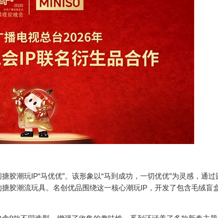
潮玩IP“马优优”。该形象以“马到成功，一切优优”为灵感，通过
搪胶潮流玩具。名创优品围绕这一核心潮玩IP，开发了包含毛绒盲