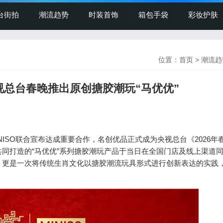
台街拍
潮流趋势
时装首饰
箱包手袋
彩妆护肤
位置：
首页
>
潮流趋
央视总台春晚推出原创搪胶潮玩“马优优”
NISO联合宣布达成重要合作，名创优品正式成为央视总台《2026年
同打造的“马优优”系列搪胶潮玩产品于当日在全国门店及线上渠道
，更是一次将传统生肖文化以搪胶潮流玩具形式进行创新表达的实践
。