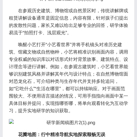
在参观历史建筑、博物馆或自然景区时，传统讲解牌或
租赁讲解设备通常是固定信息，内容有限，针对孩子们提出
的发散性问题，家长又难以给出足够专业的回答，研学体验
易流于“拍照打卡、浅层观光”。
唤醒小艺打开“小艺看世界”并将手机镜头对准历史建
筑、馆藏文物或自然物种，小艺将精准识别画面内容，调用
专业权威的知识库以对话形式针对背景故事、建筑特点、设
计理念等进行讲解。例如，在参观古建筑时，小艺看世界能
够识别建筑风格并讲解其年代与设计特点；在自然博物馆面
对恐龙化石，可介绍种类与生存年代并支持多轮追问，
如“它吃什么”“生活在哪里”，都可以持续响应。对于画面范
围较大、不便用语言描述的情况，可用手指指向画面中某一
具体目标并提问，实现指哪答哪，将单向观看转化为互动学
习，提升实地研学的知识获取。
花瓣地图：行中精准导航实地探索顺畅无误