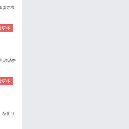
纷纷寻求
读更多
复礼赠消费
读更多
。糖化可