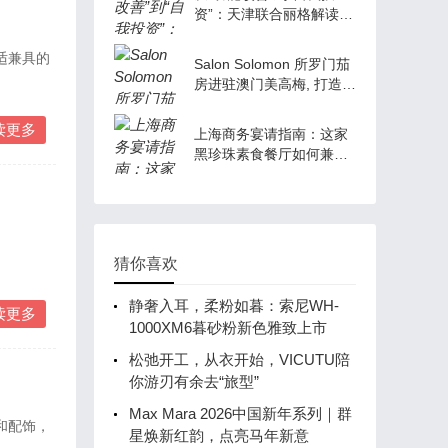
资”：天津联合丽格解读男
性医美消费观的理性升级
适兼具的
Salon Solomon 所罗门茄
房进驻澳门美高梅, 打造雪
茄与艺术生活方式新地标
读更多
上海商务宴请指南：这家
黑珍珠素食餐厅如何兼得
美味与格调？.
猜你喜欢
静奢入耳，柔粉如暮：索尼WH-
读更多
1000XM6暮砂粉新色雅致上市
松弛开工，从衣开始，VICUTU陪
你游刃有余去“旅型”
Max Mara 2026中国新年系列｜群
和配饰，
星焕新红韵，点亮马年新意