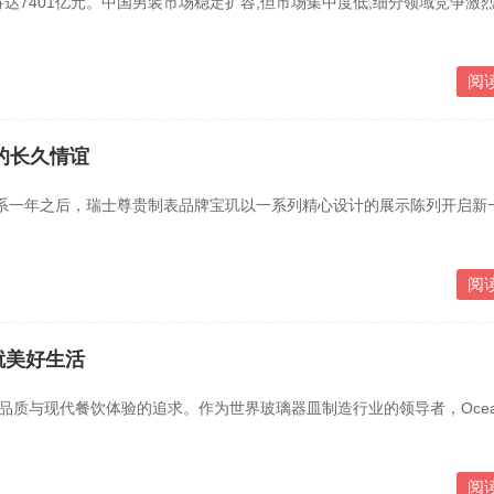
规模将达7401亿元。中国男装市场稳定扩容,但市场集中度低,细分领域竞争激烈
阅
的长久情谊
一年之后，瑞士尊贵制表品牌宝玑以一系列精心设计的展示陈列开启新
阅
就美好生活
越品质与现代餐饮体验的追求。作为世界玻璃器皿制造行业的领导者，Oce
阅