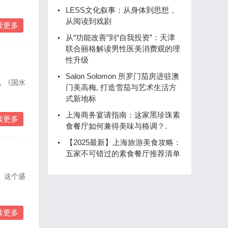
LESS文化叙事：从身体到思想，
从阅读到戏剧
读更多
从“功能改善”到“自我投资”：天津
联合丽格解读男性医美消费观的理
性升级
Salon Solomon 所罗门茄房进驻澳
，《国水
门美高梅, 打造雪茄与艺术生活方
式新地标
上海商务宴请指南：这家黑珍珠素
读更多
食餐厅如何兼得美味与格调？.
【2025最新】上海旅游美食攻略：
五家不可错过的素食餐厅推荐清单
。这个盛
读更多