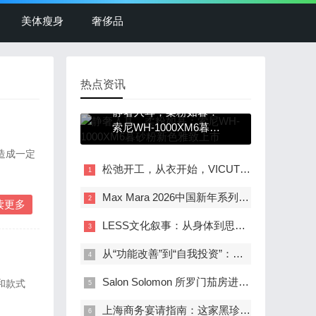
美体瘦身
奢侈品
热点资讯
静奢入耳，柔粉如暮：
索尼WH-1000XM6暮砂
粉新色雅致上市
造成一定
松弛开工，从衣开始，VICUTU陪你游刃有余去“旅型”
Max Mara 2026中国新年系列｜群星焕新红韵，点亮马年新意
读更多
LESS文化叙事：从身体到思想，从阅读到戏剧
从“功能改善”到“自我投资”：天津联合丽格解读男性医美消费观的理性升级
Salon Solomon 所罗门茄房进驻澳门美高梅, 打造雪茄与艺术生活方式新地标
和款式
上海商务宴请指南：这家黑珍珠素食餐厅如何兼得美味与格调？.