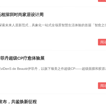
亮相深圳时尚家居设计周
索未来人居新范式，具象化一站式全场景智慧生活体验的首届「智愈之
阅
té伊菲丹超级CP疗愈体验展
DenS de Beauté伊菲丹，以旗下臻美之作超级CP——超级面膜和胶
阅
共创发布，共鉴焕新征程