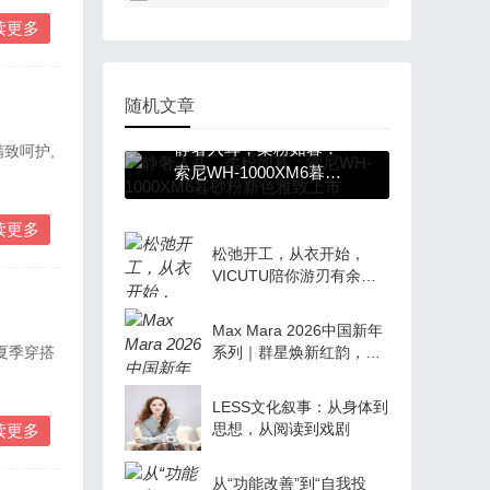
读更多
随机文章
静奢入耳，柔粉如暮：
精致呵护,
索尼WH-1000XM6暮砂
粉新色雅致上市
读更多
松弛开工，从衣开始，
VICUTU陪你游刃有余
去“旅型”
Max Mara 2026中国新年
夏季穿搭
系列｜群星焕新红韵，点
亮马年新意
LESS文化叙事：从身体到
思想，从阅读到戏剧
读更多
从“功能改善”到“自我投